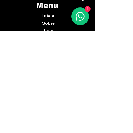
Menu
1
Início
Sobre
Loja
Blog
Contato
Contato
(41) 9733-0133
Rua Engenheiros
Rebouças, 1955 -
Rebouças, Curitiba/PR
Políticas