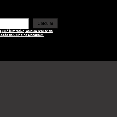
Calcular
00 é ilustrativo, calculo real se da
cação do CEP e no Checkout!