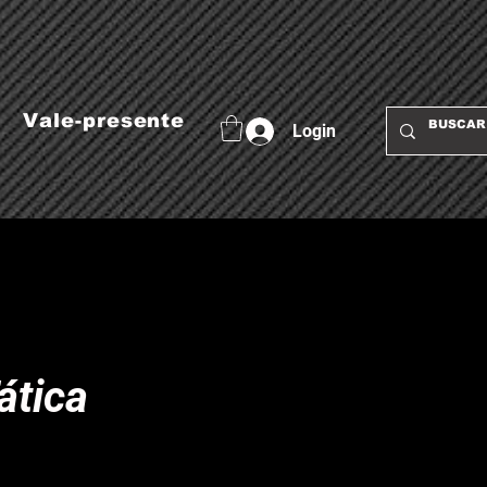
Vale-presente
Login
ática
o