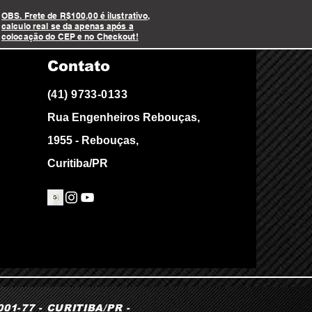
OBS. Frete de R$100,00 é ilustrativo,
calculo real se da apenas após a
colocação do CEP e no Checkout!
Contato
(41) 9733-0133
Rua Engenheiros Rebouças,
1955 - Rebouças,
Curitiba/PR
1-77 - CURITIBA/PR -