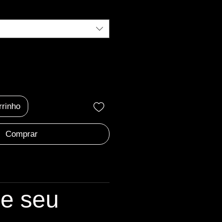
rrinho
Comprar
le seu