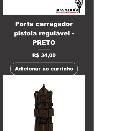
Porta carregador
pistola regulável -
PRETO
Preço
R$ 34,00
Adicionar ao carrinho