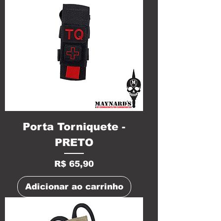
Porta Torniquete -
PRETO
Preço
R$ 65,90
Adicionar ao carrinho