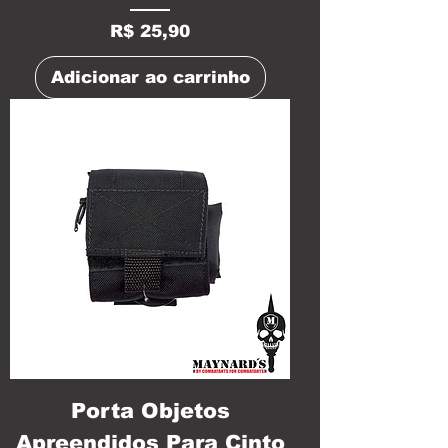
Preço
R$ 25,90
Adicionar ao carrinho
Porta Objetos
Apreendidos Para Cinto