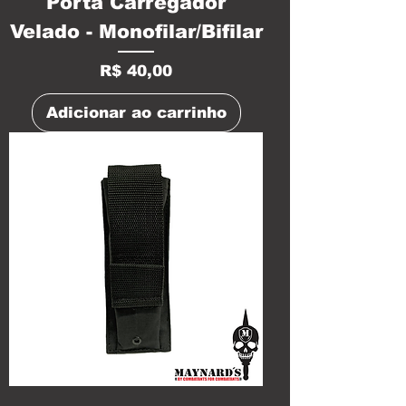
Porta Carregador
Velado - Monofilar/Bifilar
Preço
R$ 40,00
Adicionar ao carrinho