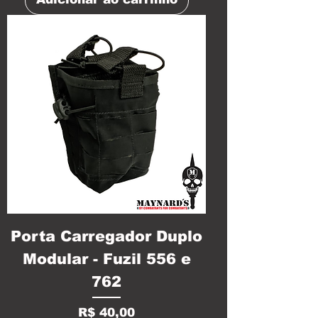
Porta Carregador Duplo
Modular - Fuzil 556 e
762
Preço
R$ 40,00