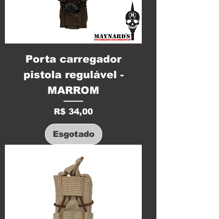
Porta carregador
pistola regulável -
MARROM
Preço
R$ 34,00
Esgotado