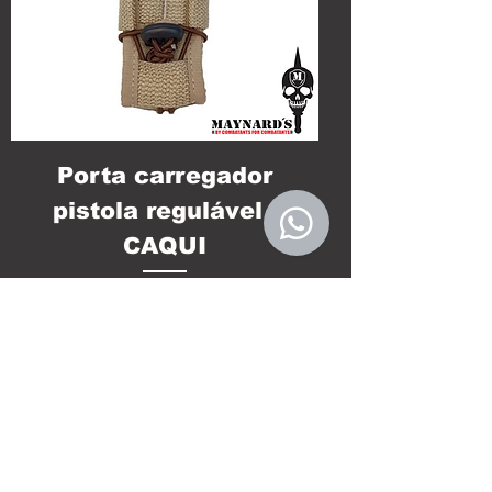
Porta carregador
pistola regulável -
CAQUI
Preço
R$ 34,00
Esgotado