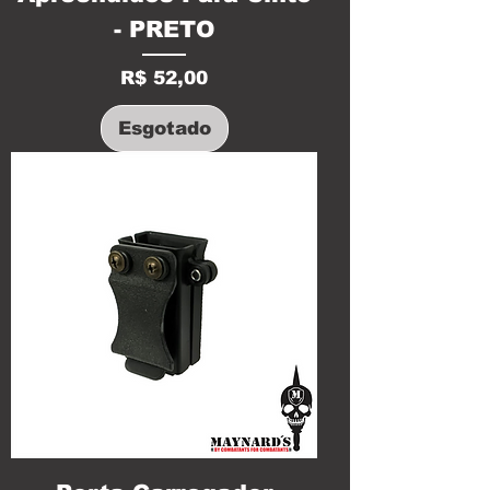
- PRETO
Preço
R$ 52,00
Esgotado