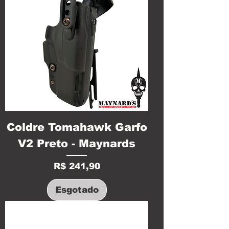
Coldre Tomahawk Garfo
V2 Preto - Maynards
Preço
R$ 241,90
Esgotado