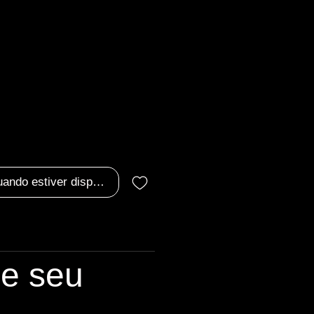
ço
uando estiver disponível
le seu