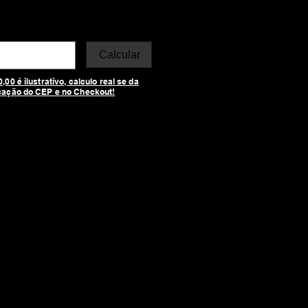
Calcular
00 é ilustrativo, calculo real se da
cação do CEP e no Checkout!