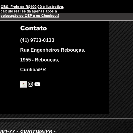
OBS. Frete de R$100,00 é ilustrativo,
calculo real se da apenas após a
colocação do CEP e no Checkout!
Contato
(41) 9733-0133
Rua Engenheiros Rebouças,
1955 - Rebouças,
Curitiba/PR
1-77 - CURITIBA/PR -