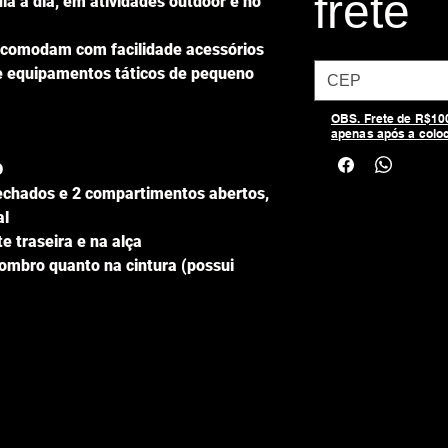
frete
dia a dia, em atividades outdoor e no
acomodam com facilidade acessórios
 e equipamentos táticos de pequeno
OBS. Frete de R$100,
apenas após a colo
D
echados e 2 compartimentos abertos,
al
e traseira e na alça
 ombro quanto na cintura (possui