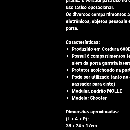
prática e versátil para uso no 
uso tático operacional.
Os diversos compartimentos 
eletrônicos, objetos pessoais
porte.
Características:
Produzido em Cordura 600
Possui 6 compartimentos f
além da porta garrafa later
Protetor acolchoado na part
Pode ser utilizado tanto no
passador para cinto)
Modular, padrão MOLLE
Modelo: Shooter
Dimensões aproximadas:
(L x A x P):
28 x 24 x 17cm