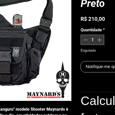
Preto
Pre
R$ 210,00
Quantidade
*
Esgotado
Notifique-me q
Calcu
"canguru" modelo Shooter Maynards é