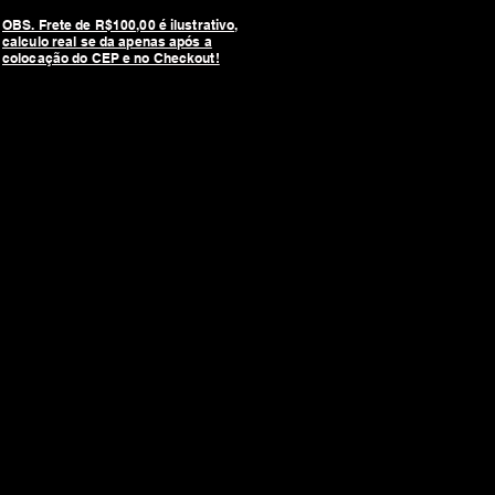
OBS. Frete de R$100,00 é ilustrativo,
calculo real se da apenas após a
colocação do CEP e no Checkout!