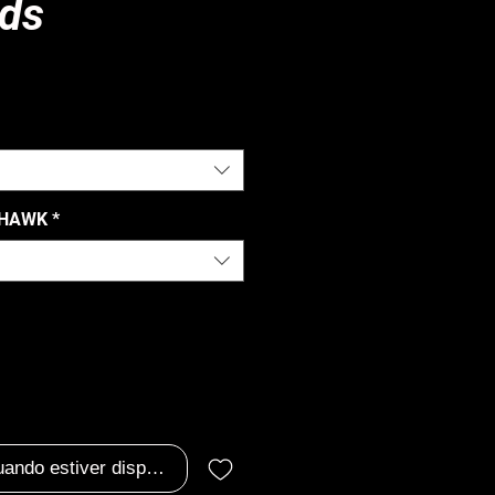
ds
ço
AHAWK
*
uando estiver disponível