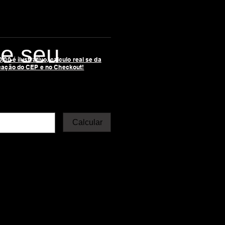
le seu
00 é ilustrativo, calculo real se da
cação do CEP e no Checkout!
Calcular