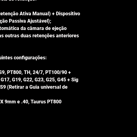
etenção Ativa Manual) + Dispositivo
ção Passiva Ajustável);
utomática da câmara de ejeção
s outras duas retenções anteriores
uintes configurações:
TS9, PT800, TH, 24/7, PT100/90 +
 G17, G19, G22, G23, G25, G45 + Sig
9 (Retirar a Guia universal de
APX 9mm e .40, Taurus PT800