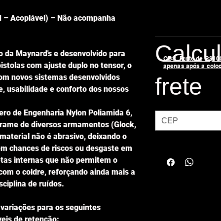
M – Acoplável) – Não acompanha
Calcu
 da Maynard's e desenvolvido para
OBS. Frete de R$100,
istolas com ajuste duplo no tensor, o
apenas após a colo
m novos sistemas desenvolvidos
frete
e, usabilidade e conforto dos nossos
ero de Engenharia Nylon Poliamida 6,
rame de diversos armamentos (Glock,
material não é abrasivo, deixando o
sem chances de riscos ou desgaste em
tas internas que não permitem o
om o coldre, reforçando ainda mais a
ciplina de ruídos.
variações para os seguintes
eis de retenção: