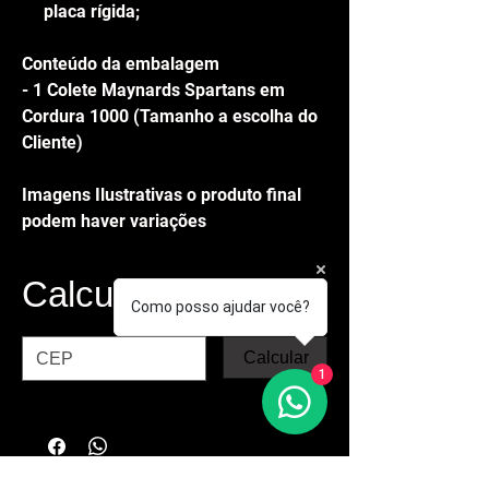
placa rígida;
Conteúdo da embalagem
- 1 Colete Maynards Spartans em
Cordura 1000 (Tamanho a escolha do
Cliente)
Imagens Ilustrativas o produto final
podem haver variações
Calcule seu frete
Como posso ajudar você?
Calcular
1