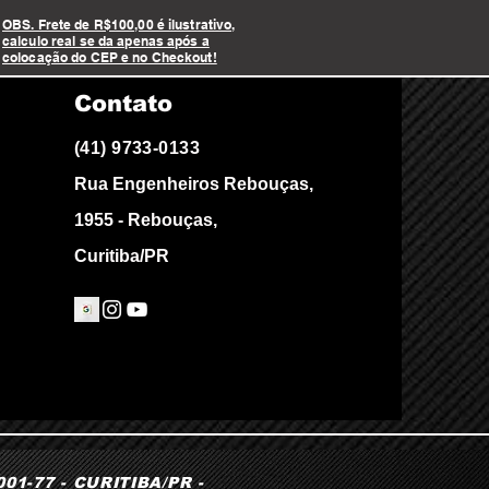
OBS. Frete de R$100,00 é ilustrativo,
calculo real se da apenas após a
colocação do CEP e no Checkout!
Contato
(41) 9733-0133
Rua Engenheiros Rebouças,
1955 - Rebouças,
Curitiba/PR
1-77 - CURITIBA/PR -