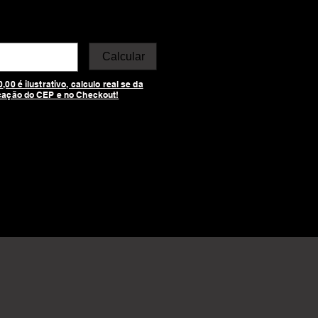
Calcular
00 é ilustrativo, calculo real se da
cação do CEP e no Checkout!