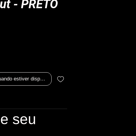
ut - PRETO
ço
uando estiver disponível
le seu