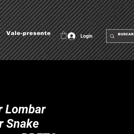
Vale-presente
Login
r Lombar
r Snake