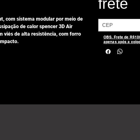
frete
ut, com sistema modular por meio de
ssipação de calor spencer 3D Air
 viés de alta resistência, com forro
OBS. Frete de R$100,
 impacto.
apenas após a colo